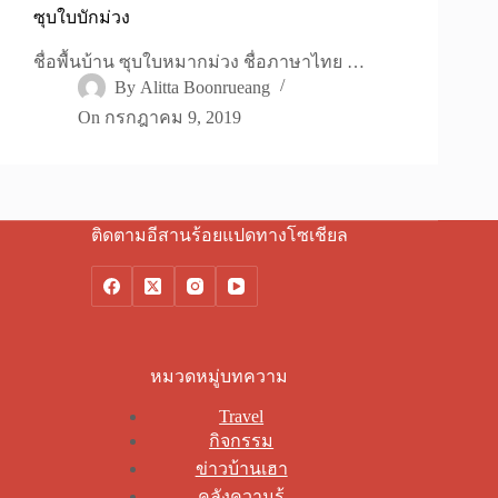
ซุบใบบักม่วง
ชื่อพื้นบ้าน ซุบใบหมากม่วง ชื่อภาษาไทย …
By
Alitta Boonrueang
On
กรกฎาคม 9, 2019
ติดตามอีสานร้อยแปดทางโซเชียล
หมวดหมู่บทความ
Travel
กิจกรรม
ข่าวบ้านเฮา
คลังความรู้