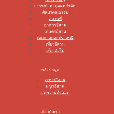
ปราชญ์และบุคคลสำคัญ
ศิลปวัฒนธรรม
สถานที่
อาหารอีสาน
เกษตรอีสาน
เทศกาลและประเพณี
เที่ยวอีสาน
เรื่องทั่วไป
คลังข้อมูล
ภาษาอีสาน
ผญาอีสาน
บทความทั้งหมด
เกี่ยวกับเรา