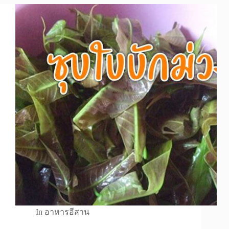
In
อาหารอีสาน