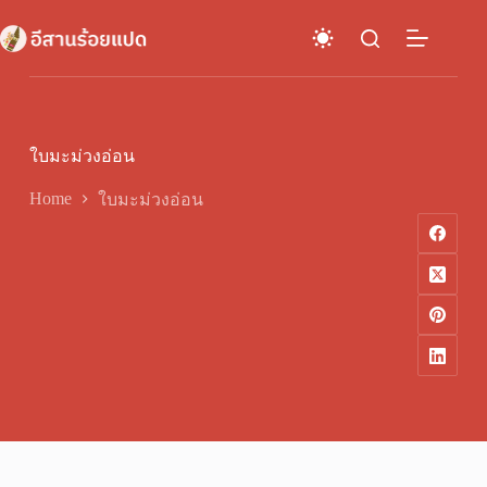
Skip
to
content
ใบมะม่วงอ่อน
Home
ใบมะม่วงอ่อน