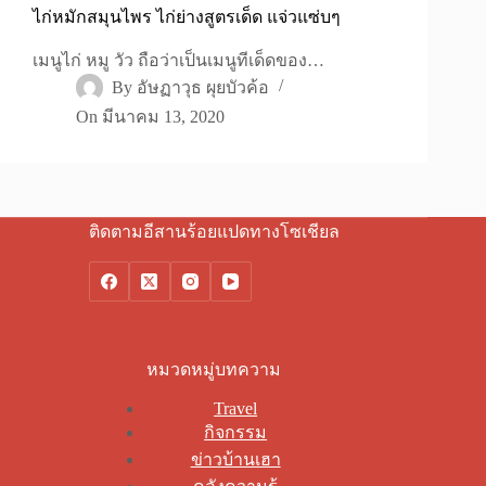
ไก่หมักสมุนไพร ไก่ย่างสูตรเด็ด แจ่วแซ่บๆ
เมนูไก่ หมู วัว ถือว่าเป็นเมนูทีเด็ดของ…
By
อัษฏาวุธ ผุยบัวค้อ
On
มีนาคม 13, 2020
ติดตามอีสานร้อยแปดทางโซเชียล
หมวดหมู่บทความ
Travel
กิจกรรม
ข่าวบ้านเฮา