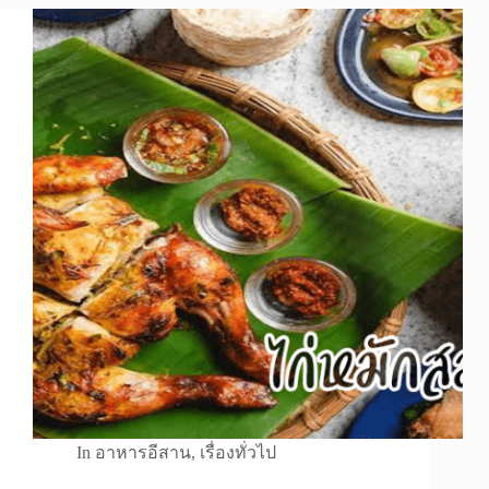
In
อาหารอีสาน
,
เรื่องทั่วไป