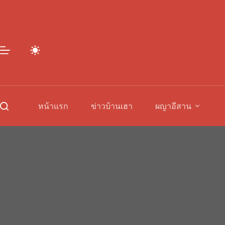
Skip
to
content
หน้าแรก
ข่าวบ้านเฮา
ผญาอีสาน