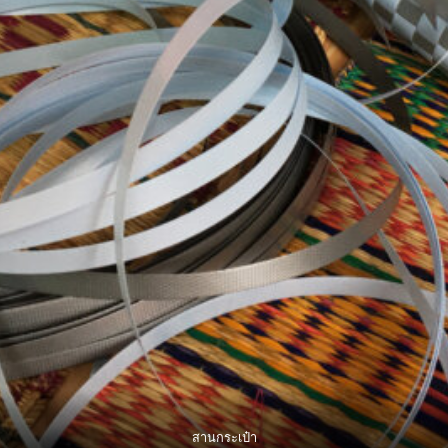
สานกระเป๋า