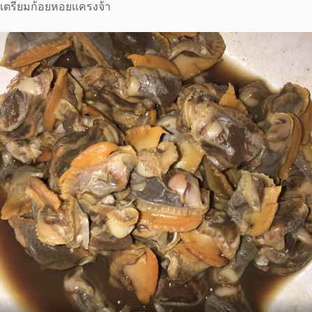
เตรียมก้อยหอยแครงจ้า