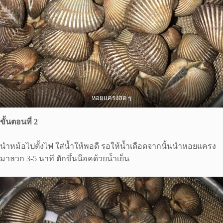
หอยแครงสด ๆ
ขั้นตอนที่ 2
นำหม้อไปตั้งไฟ ใส่น้ำให้พอดี รอให้น้ำเดือดจากนั้นนำหอยแครง
มาลวก 3-5 นาที ตักขึ้นน๊อคด้วยน้ำเย็น