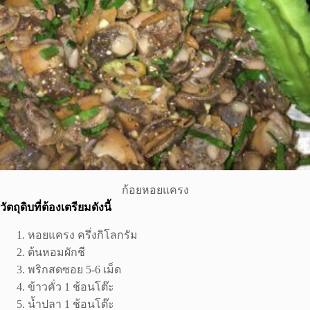
ก้อยหอยแครง
วัตถุดิบที่ต้องเตรียมดังนี้
หอยแครง ครึ่งกิโลกรัม
ต้นหอมผักชี
พริกสดซอย 5-6 เม็ด
ข้าวคั่ว 1 ช้อนโต๊ะ
น้ำปลา 1 ช้อนโต๊ะ