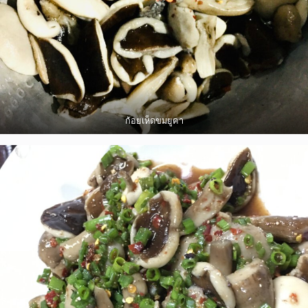
ก้อยเห็ดขมยูคา