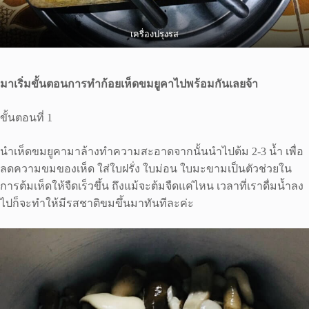
เครื่องปรุงรส
มาเริ่มขั้นตอนการทำก้อยเห็ดขมยูคาไปพร้อมกันเลยจ้า
ขั้นตอนที่ 1
นำเห็ดขมยูคามาล้างทำความสะอาดจากนั้นนำไปต้ม 2-3 น้ำ เพื่อ
ลดความขมของเห็ด ใส่ใบฝรั่ง ใบม่อน ใบมะขามเป็นตัวช่วยใน
การต้มเห็ดให้จืดเร็วขึ้น ถึงแม้จะต้มจืดแค่ไหน เวลาที่เราดื่มน้ำลง
ไปก็จะทำให้มีรสชาติขมขึ้นมาทันทีละค่ะ