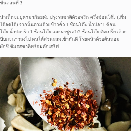
ขั้นตอนที่ 3
นำเห็ดขมยูคามาก้อยค่ะ ปรุงรสชาติด้วยพริก ครึ่งช้อนโต๊ะ (เพิ่ม
ได้ลดได้) จากนั้นตามด้วยข้าวคั่ว 1 ช้อนโต๊ะ น้ำปลา1 ช้อน
โต๊ะ น้ำปลาร้า 1 ช้อนโต๊ะ และผงชูรส1/2 ช้อนโต๊ะ ตัดเปรี้ยวด้วย
บีบมะนาวลงไป คนให้ส่วนผสมเข้ากันดี โรยหน้าด้วยต้นหอม
ผักชี ชิมรสชาติพร้อมตักเสริฟ