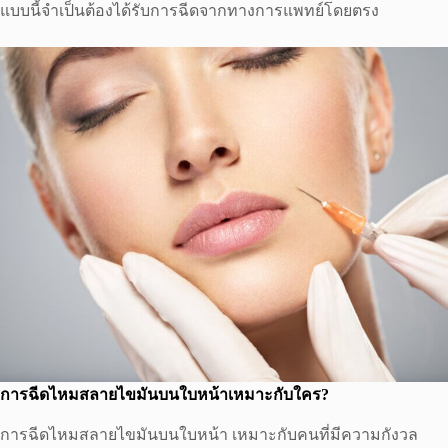
แบบนี้จำเป็นต้องได้รับการฉีดจากทางการแพทย์โดยตรง
การฉีดไหมสลายไขมันบนใบหน้าเหมาะกับใคร?
การฉีดไหมสลายไขมันบนใบหน้า เหมาะกับคนที่มีความกังวล