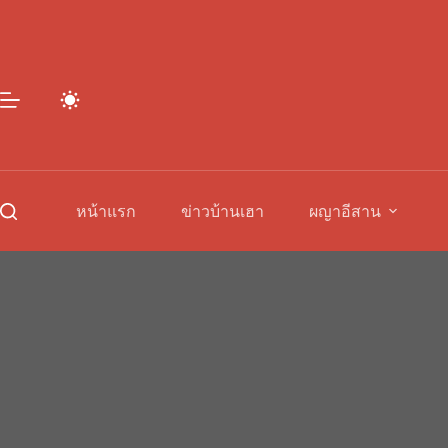
Skip
to
content
หน้าแรก
ข่าวบ้านเฮา
ผญาอีสาน