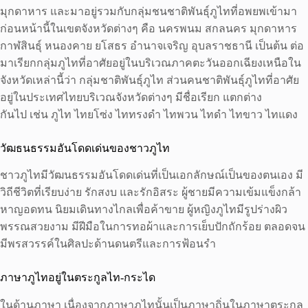
มุกดาหาร และมาอยู่รวมกับกลุ่มชนชาติพันธุ์ภูไทที่อพยพเข้ามา
ก่อนหน้านี้ในเขตจังหวัดต่างๆ คือ นครพนม สกลนคร มุกดาหาร
กาฬสินธุ์ หนองคาย ยโสธร อำนาจเจริญ อุบลราชธานี เป็นต้น ต่อ
มาเรียกกลุ่มภูไทที่อาศัยอยู่ในบริเวณภาคตะวันออกเฉียงเหนือใน
จังหวัดเหล่านี้ว่า กลุ่มชาติพันธุ์ภูไท ส่วนคนชาติพันธุ์ภูไทที่อาศัย
อยู่ในประเทศไทยบริเวณจังหวัดต่างๆ มีชื่อเรียก แตกต่าง
กันไป เช่น ภูไท ไทยโซ่ง ไททรงดำ ไทพวน ไทดำ ไทขาว ไทแดง
วัฒธนธรรมอันโดดเด่นของชาวภูไท
ชาวภูไทมีวัฒนธรรมอันโดดเด่นที่เป็นเอกลักษณ์เป็นของตนเอง มี
วิถีชีวิตที่เรียบง่าย รักสงบ และรักอิสระ ผู้ชายมีความเข้มแข็งกล้า
หาญอดทน นิยมเดินทางไกลเพื่อค้าขาย ผู้หญิงภูไทมีรูปร่างผิว
พรรณสวยงาม มีฝีมือในการทอผ้าและการเย็บปักถักร้อย ตลอดจน
มีพรสวรรค์ในศิลปะด้านดนตรีและการฟ้อนรำ
ภาษาภูไทอยู่ในตระกูลไท-กระได
ในด้านภาษา เนื่องจากภาษาภูไทนั้นเป็นภาษาถิ่นในภาษาตระกูล