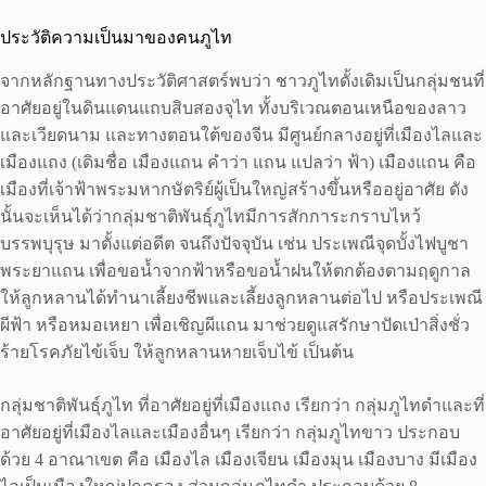
ประวัติความเป็นมาของคนภูไท
จากหลักฐานทางประวัติศาสตร์พบว่า ชาวภูไทดั้งเดิมเป็นกลุ่มชนที่
อาศัยอยู่ในดินแดนแถบสิบสองจุไท ทั้งบริเวณตอนเหนือของลาว
และเวียดนาม และทางตอนใต้ของจีน มีศูนย์กลางอยู่ที่เมืองไลและ
เมืองแถง (เดิมชื่อ เมืองแถน คำว่า แถน แปลว่า ฟ้า) เมืองแถน คือ
เมืองที่เจ้าฟ้าพระมหากษัตริย์ผู้เป็นใหญ่สร้างขึ้นหรืออยู่อาศัย ดัง
นั้นจะเห็นได้ว่ากลุ่มชาติพันธุ์ภูไทมีการสักการะกราบไหว้
บรรพบุรุษ มาตั้งแต่อดีต จนถึงปัจจุบัน เช่น ประเพณีจุดบั้งไฟบูชา
พระยาแถน เพื่อขอน้ำจากฟ้าหรือขอน้ำฝนให้ตกต้องตามฤดูกาล
ให้ลูกหลานได้ทำนาเลี้ยงชีพและเลี้ยงลูกหลานต่อไป หรือประเพณี
ผีฟ้า หรือหมอเหยา เพื่อเชิญผีแถน มาช่วยดูแสรักษาปัดเป่าสิ่งชั่ว
ร้ายโรคภัยไข้เจ็บ ให้ลูกหลานหายเจ็บไข้ เป็นต้น
กลุ่มชาติพันธุ์ภูไท ที่อาศัยอยู่ที่เมืองแถง เรียกว่า กลุ่มภูไทดำและที่
อาศัยอยู่ที่เมืองไลและเมืองอื่นๆ เรียกว่า กลุ่มภูไทขาว ประกอบ
ด้วย 4 อาณาเขต คือ เมืองไล เมืองเจียน เมืองมุน เมืองบาง มีเมือง