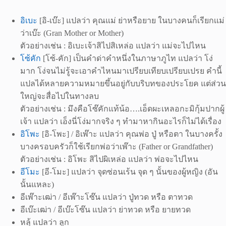
อิเบะ
[อิ-เบ๊ะ] แปลว่า คุณแม่ ย่าหรือยาย ในบางคนก็เรียกเเม่
ว่าเบ๊ะ (Gran Mother or Mother)
ตัวอย่างเช่น : อิเบะเจ้าสิไปสิเหล่อ แปลว่า แม่จะไปไหน
โซ้คัก
[โซ้-คัก] เป็นคำด่าคำหนึ่งในภาษาภูไท แปลว่า โง่
มาก โง่จนไม่รู้จะเอาคำไหนมาเปรียบเทียบเปรียบเปรย คำนี้
แปลได้หลายความหมายขึ้นอยู่กับบริบทของประโยค แต่ส่วน
ใหญ่จะสื่อไปในทางลบ
ตัวอย่างเช่น : มึงคือโซ๊คักแท้น้อ….เอ็ดผะเหลอกะมิกุ้มปากผู้
เจ้า แปลว่า เอ็งนี่โง่มากจริง ๆ ทำมาหากินอะไรก็ไม่ได้เรื่อง
อิโพะ
[อิ-โพะ] / อิเพ๊าะ แปลว่า คุณพ่อ ปู่ หรือตา ในบางครั้ง
บางครอบครัวก็ใช้เรียกพ่อว่าเพ๊าะ (Father or Grandfather)
ตัวอย่างเช่น : อิโพะ สิไปผิเหล่อ แปลว่า พ่อจะไปไหน
อีโมะ
[อี-โมะ] แปลว่า จุดซ่อนเร้น จุด ๆ นั้นของผู้หญิง (อัน
นั้นแหละ)
อีเพ๊าะเฒ่า / อีเพ๊าะโซ๊น แปลว่า ปู่ทวด หรือ ตาทวด
อีเบ๊ะเฒ่า / อีเบ๊ะโซ๊น แปลว่า ย่าทวด หรือ ยายทวด
หลุ้ แปลว่า ลูก