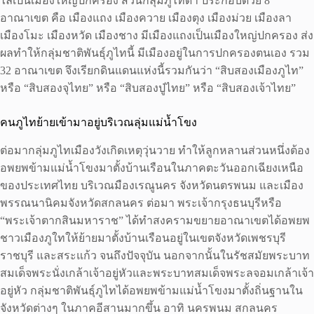
ไลเป็นเมืองใหญ่ปกครอง ส่วนกลุ่มภูไทดำ ประกอบด้วย 8
อาณาเขต คือ เมืองแถง เมืองควาย เมืองตุง เมืองม่วย เมืองลา
เมืองโมะ เมืองหวัด เมืองชาง มีเมืองแถงเป็นเมืองใหญ่ปกครอง ส่ง
ผลทำให้กลุ่มชาติพันธุ์ภูไทนี้ มีเมืองอยู่ในการปกครองตนเอง รวม
32 อาณาเขต จึงเรียกดินแดนแห่งนี้รวมกันว่า “สิบสองเมืองภูไท”
หรือ “สิบสองจุไทย” หรือ “สิบสองปู่ไทย” หรือ “สิบสองเจ้าไทย”
คนภูไทย้ายเข้ามาอยู่บริเวณลุ่มแม่น้ำโขง
ต่อมากลุ่มภูไทเมืองวังเกิดเหตุวุ่นวาย ทำให้ลูกหลานส่วนหนึ่งต้อง
อพยพข้ามแม่น้ำโขงมาตั้งบ้านเรือนในภาคตะวันออกเฉียงเหนือ
ของประเทศไทย บริเวณมืองเรณูนคร จังหวัดนตรพนม และเมือง
พรรณนานิคมจังหวัดสกลนคร ต่อมา พระเจ้ากรุงธนบุรีหรือ
“พระเจ้าตากสินมหาราช” ได้ทำสงครามขยายอาณาเขตได้อพยพ
ชาวเมืองภูใทให้ย้ายมาตั้งบ้านเรือนอยู่ในเขตจังหวัดเพชรบุรี
ราชบุรี และสระแก้ว จนถึงปัจจุบัน นอกจากนั้นในรัชสมัยพระบาท
สมเด็จพระนั่งเกล้าเจ้าอยู่หัวและพระบาทสมเด็จพระลจอมเกล้าเจ้า
อยู่หัว กลุ่มชาติพันธุ์ภูไทได้อพยพข้ามแม่น้ำโขงมาตั้งถิ่นฐานใน
จังหวัดต่างๆ ในภาคอีสานมากขึ้น อาทิ นครพนม สกลนคร