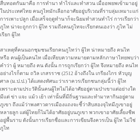
สืบทอดกันมาคือ การทำนา ทำไร่และทำสวน เมื่ออพยพเข้ามาอยู่
ในประเทศไทย คนภูไทมักเลือกอาศัยอยู่บริเวณที่ราบลุ่มเหมาะแก่
การเพาะปลูก เมื่อเสร็จฤดูทำนาก็จะนิยมทำสวนทำไร่ การเรียกว่า
ภูไท น่าจะถูกกว่า ผู้ไท รวมถึงคนภูไทจะเรียกตนเองว่า ภูไท ไม่
เรียก ผู้ไท
สาเหตุที่คนนอกชุมชนเรียกคนภูไทว่า ผู้ไท น่าหมายถึง คนไท
หรือ คนผู้เป็นคนไท เมื่อเทียบความหมายตามหลักภาษาไทยพบว่า
คำว่า ผู้ หมายถึง คน ดังนั้น การถูกเรียกว่า ผู้ไท จึงหมายถึง คนไท
อย่างไรก็ตาม ถวิล เกสรราช (2512 อ้างถึงใน เกรียงไกร หัวบุญ
ศาล (ม.ป.ป.) ได้แสดงทัศนะว่าเราควรเรียกชนกลุ่มนี้ว่า ผู้ไท
เพราะตามประวัตินั้นคนผู้ไทไม่ได้อาศัยอยู่ตามป่าเขาแต่อย่างใด
มีแต่ ข่า แจะ แม้ว เย้า เท่านั้นที่มีถิ่นฐานและทำมาหากินอยู่ตาม
ภูเขา ถึงแม้ว่าพงศาวดารเมืองแถงจะชี้ว่าสิบสองจุไทมีภูเขาอยู่
หลายลูก แต่ผู้ไทยก็ไม่ได้อาศัยอยู่บนภูเขา พวกเขาอาศัยเลี้ยงชีพ
อยู่พื้นราบ ดังนั้นการเรียกชื่อและการเขียนจึงควรเป็น ผู้ไท ไม่ใช่
ภูไท