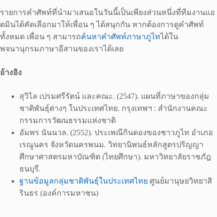
รายการคำศัพท์ที่นำมาเสนอในวันนี้เป็นเพียงส่วนหนึ่งที่ทีมงานแอ
ดมินได้คัดเลือกมาให้เพื่อน ๆ ได้สนุกกัน หากต้องการดูคำศัพท์
ทั้งหมด เพื่อน ๆ สามารถ
ค้นหาคำศัพท์ภาษาภูไท
ได้ใน
พจนานุกรมภาษาอีสานของเราได้เลย
อ้างอิง
สุวิไล เปรมศรีรัตน์ และคณะ. (2547). แผนที่ภาษาของกลุ่ม
ชาติพันธุ์ต่างๆ ในประเทศไทย. กรุงเทพฯ : สำนักงานคณะ
กรรมการวัฒนธรรมแห่งชาติ
อัมพร นันนวล. (2552). ประเพณีกินดองของชาวภูไท อำเภอ
เรณูนคร จังหวัดนครพนม. วิทยานิพนธ์หลักสูตรปริญญา
ศึกษาศาสตรมหาบัณฑิต (ไทยศึกษา). มหาวิทยาลัยราชภัฎ
ธนบุรี.
ฐานข้อมูลกลุ่มชาติพันธุ์ในประเทศไทย
ศูนย์มานุษยวิทยาสิ
รินธร (องค์การมหาชน)