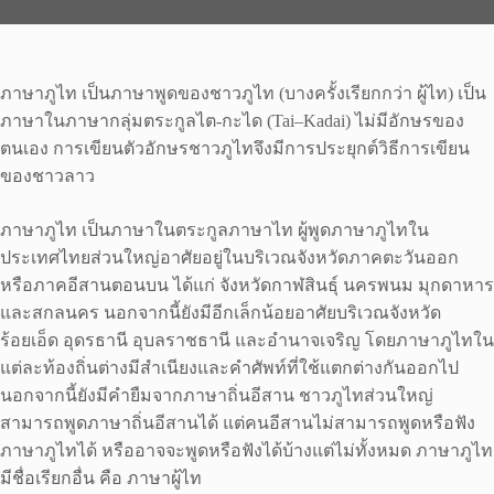
ภาษาภูไท เป็นภาษาพูดของชาวภูไท (บางครั้งเรียกกว่า ผู้ไท) เป็น
ภาษาในภาษากลุ่มตระกูลไต-กะได (Tai–Kadai) ไม่มีอักษรของ
ตนเอง การเขียนตัวอักษรชาวภูไทจึงมีการประยุกต์วิธีการเขียน
ของชาวลาว
ภาษาภูไท เป็นภาษาในตระกูลภาษาไท ผู้พูดภาษาภูไทใน
ประเทศไทยส่วนใหญ่อาศัยอยู่ในบริเวณจังหวัดภาคตะวันออก
หรือภาคอีสานตอนบน ได้แก่ จังหวัดกาฬสินธุ์ นครพนม มุกดาหาร
และสกลนคร นอกจากนี้ยังมีอีกเล็กน้อยอาศัยบริเวณจังหวัด
ร้อยเอ็ด อุดรธานี อุบลราชธานี และอำนาจเจริญ โดยภาษาภูไทใน
แต่ละท้องถิ่นต่างมีสำเนียงและคำศัพท์ที่ใช้แตกต่างกันออกไป
นอกจากนี้ยังมีคำยืมจากภาษาถิ่นอีสาน ชาวภูไทส่วนใหญ่
สามารถพูดภาษาถิ่นอีสานได้ แต่คนอีสานไม่สามารถพูดหรือฟัง
ภาษาภูไทได้ หรืออาจจะพูดหรือฟังได้บ้างแต่ไม่ทั้งหมด ภาษาภูไท
มีชื่อเรียกอื่น คือ ภาษาผู้ไท