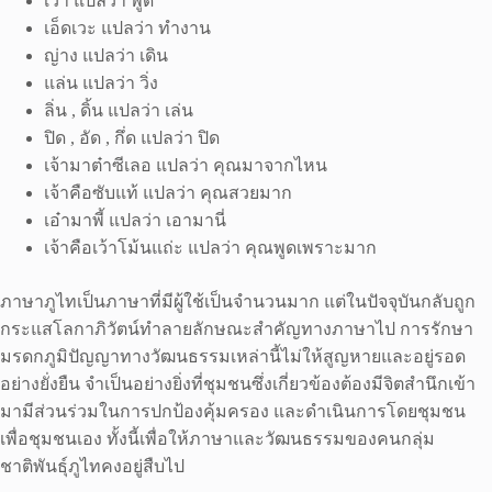
เว้า แปลว่า พูด
เอ็ดเวะ แปลว่า ทำงาน
ญ่าง แปลว่า เดิน
แล่น แปลว่า วิ่ง
ลิ่น , ดิ้น แปลว่า เล่น
ปิด , อัด , กึ่ด แปลว่า ปิด
เจ้ามาต๋าซีเลอ แปลว่า คุณมาจากไหน
เจ้าคือซับแท้ แปลว่า คุณสวยมาก
เอ๋ามาพี้ แปลว่า เอามานี่
เจ้าคือเว้าโม้นแถ่ะ แปลว่า คุณพูดเพราะมาก
ภาษาภูไทเป็นภาษาที่มีผู้ใช้เป็นจำนวนมาก แต่ในปัจจุบันกลับถูก
กระแสโลกาภิวัตน์ทำลายลักษณะสำคัญทางภาษาไป การรักษา
มรดกภูมิปัญญาทางวัฒนธรรมเหล่านี้ไม่ให้สูญหายและอยู่รอด
อย่างยั่งยืน จำเป็นอย่างยิ่งที่ชุมชนซึ่งเกี่ยวข้องต้องมีจิตสำนึกเข้า
มามีส่วนร่วมในการปกป้องคุ้มครอง และดำเนินการโดยชุมชน
เพื่อชุมชนเอง ทั้งนี้เพื่อให้ภาษาและวัฒนธรรมของคนกลุ่ม
ชาติพันธุ์ภูไทคงอยู่สืบไป