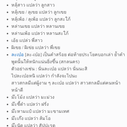
หลุ้สาว แปลว่า ลูกสาว
หลุ้เขย / ลุเขย แปลว่า ลูกเขย
หลุ้เพ้อ / ลุเพ้อ แปลว่า ลูกสะใภ้
หล่านเขย แปลว่า หลานเขย
หล่านเพ้อ แปลว่า หลานสะใภ้
เอ้ย แปล่ว พี่สาว
ผิเขย / ผิเข่ย แปลว่า พี่เขย
ละเบ๋อ
[ละ-เบ๋อ] เป็นคำสร้อย ต่อท้ายประโยคบอกเล่า ย้ำคำ
พูดนั้นให้หนักแน่นยิ่งขึ้น (สกลนคร)
ตัวอย่างเช่น : นั่นละเบ๋อ แปลว่า นั่นนะสิ
ไปละเบ๋อหนิ แปลว่า กำลังจะไปนะ
สาวสกลมีแต่ผู้งาม ๆ ละเบ๋อ แปลว่า สาวสกลมีแต่คนหน้า
หน้าดี
ม๊ะโม้ง แปลว่า มะม่วง
ม๊ะซี้ด๋า แปลว่า ฝรั่ง
ม๊ะหามแป๋ แปลว่า มะขามเทศ
ม๊ะเก๊ง แปลว่า ส้มโอ
ม๊ะนัด แปลว่า สัปปะรด