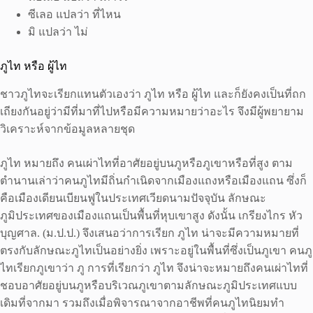
ซีเลอ แปลว่า ที่ไหน
มิ แปลว่า ไม่
ภูไท หรือ ผู้ไท
ชาวภูไทจะเรียกแทนตัวเองว่า ภูไท หรือ ผู้ไท และก็ยังคงเป็นที่ถก
เถียงกันอยู่ว่ามีที่มาที่ไปหรือมีความหมายว่าอะไร จึงมีผู้พยายาม
วิเคราะห์จากข้อมูลหลายชุด
ภูไท หมายถึง คนเผ่าไทที่อาศัยอยู่บนภูหรือภูเขาหรือที่สูง ตาม
ตำนานเล่าว่าคนภูไทมีถิ่นกำเนิดจากเมืองแถงหรือเมืองแถน ซึ่งก็
คือเมืองเดียนเบียนฟูในประเทศเวียดนามปัจจุบัน ลักษณะ
ภูมิประเทศของเมืองแถนเป็นพื้นที่หุบเขาสูง ดังนั้น เกรียงไกร หัว
บุญศาล. (ม.ป.ป.) จึงเสนอว่าการเรียก ภูไท น่าจะมีความหมายที่
ตรงกับลักษณะภูไทเป็นอย่างยิ่ง เพราะอยู่ในพื้นที่ซึ่งเป็นภูเขา คนภู
ไทเรียกภูเขาว่า ภู การที่เรียกว่า ภูไท จึงน่าจะหมายถึงคนเผ่าไทที่
ชอบอาศัยอยู่บนภูหรือบริเวณภูเขาตามลักษณะภูมิประเทศแบบ
เดิมที่จากมา รวมถึงเมื่อพิจารณาจากอาชีพที่คนภูไทนิยมทำ