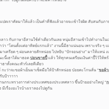
ยแปดเราคัดมาให้แล้ว เป็นคำที่ฟังแล้วอาจจะเข้าใจผิด สับสนกับภ
าลาว กับภาษาอีสานใช้คำเดียวกันเลย หนุ่มอีสานเข้าไปทำงานในเม
บอกว่า “โดนตั้งแต่อาทิตย์แรกแล้ว” งานนี้มีฮาแน่นอน เพราะจริง ๆ แ
นมาเครียด ๆ ผ่อนคลายสักหน่อย ไปหยิบ “บักจอนย่าง” มาให้แหน่ งงอย
ณะนี้เฮาได้มาฮอด
บ่อนขายปี้
แล้ว ให้ทุกคนเตรียมเงินค่าปี้ไว้ให้
นเอาฮาทั้งคณะทัวร์เลยทีเดียว
 กะว่าจะขอผ้าเย็นมาเช็ดมือให้ป้าสักหน่อย บ๋อยตะโกนลั่น “
ขอผ้า
รับป้าาาาา
 ผ่านกระทรวงการต่างประเทศของประเทศลาว ขึ้นป้ายอย่างใหญ่ “
ก
 มีเรื่องอะไรบ้างเราลองไปดูกัน