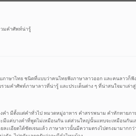
มคำศัพท์น่ารู้
ดกับภาษาไทย ชนิดที่แบบว่าคนไทยฟังภาษาลาวออก และคนลาวก็ฟัง
วมคำศัพท์ภาษาลาวที่น่ารู้ และประเด็นต่าง ๆ ที่น่าสนใจมาเล่าสู่
 มีตั้งแต่คำทั่วไป หมวดหมู่อาหาร คำสรรพนาม คำทักทายภาษาลาว
ก จะมีแค่บางคำที่พูดไม่เหมือนกัน แต่ส่วนใหญ่นั้นแทบจะเหมื
ยละเอียดได้ชัดเจนแล้ว ภาษาลาวนั้นมีความตรงไปตรงมามากกว่า 
น่ารัก ไปดูกันเลยครับว่าจะมีคำไหนบ้าง