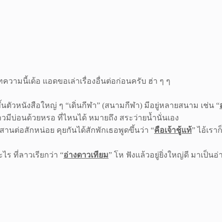
ทความนี้เด้อ แอดขอเล่าเรื่องอื่นต่อก่อนครับ ฮ่า ๆ ๆ
วหนังสือใหญ่ ๆ “เดิ่นกีฬา” (สนามกีฬา) มีอยู่หลายสนาม เช่น “
ลาวมีบ่อนด้วยหรอ ที่ไหนได้ หมายถึง สระว่ายน้ำนั่นเอง
านต่อสักหน่อย คุยกันได้สักพักเธอพูดขึ้นว่า “
คือเจ้าชู้แท้
” ไอ้เราก
ไร ที่ลาวเรียกว่า “
อ่างดาวเทียม
” โห ฟังแล้วอยู่ยิ่งใหญ่ดี มาเป็นอ