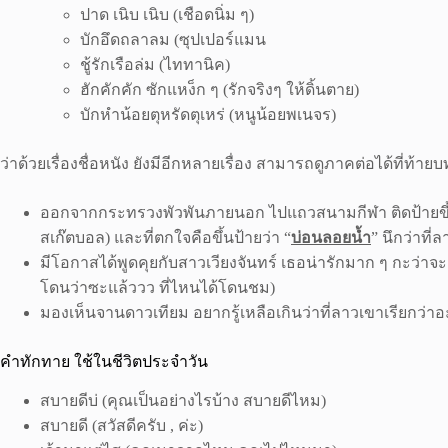
ปาด เนิบ เนิบ (เชือดนิ่ม ๆ)
บักอึดถลาลม (ซุปเปอร์แมน
ชู้รักเรือล่ม (ไททานิค)
ฮักคักคัก ซักแหง็ก ๆ (รักจริงๆ ให้ดิ้นตาย)
บักหำน้อยตุหรัดตุเหร่ (หนูน้อยพเนจร)
ว่าด้วยเรื่องชื่อหนัง ยังมีอีกหลายเรื่อง สามารถดูภาคต่อได้ที่ท้ายบ
ออกจากกระทรวงพัวพันภายนอก ไปแถวสนามกีฬา ติดป้ายขึ้นตั
สเก๊ตบอล) และที่ตกใจคือขึ้นป้ายว่า “
บ่อนลอยน้ำ
” นึกว่าที่
มีโอกาสได้พูดคุยกับสาวเวียงจันทร์ เธอน่ารักมาก ๆ กะว่าจะส
โดนว่าซะแล้ววว ที่ไหนได้โดนชม)
มองเห็นจานดาวเทียม อยากรู้เหลือเกินว่าที่ลาวเขาเรียกว่าอะ
คำทักทาย ใช้ในชีวิตประจำวัน
สบายดีบ่ (คุณเป็นอย่างไรบ้าง สบายดีไหม)
สบายดี (สวัสดีครับ , ค่ะ)