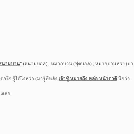
สนามบาน
” (สนามบอล) , หมากบาน (ฟุตบอล) , หมากบานห่วง (บา
็ตกใจ รู้ได้ไงหว่า (มารู้ทีหลัง
เจ้าชู้ หมายถึง หล่อ หน้าตาดี
นึกว่า
่างเลย