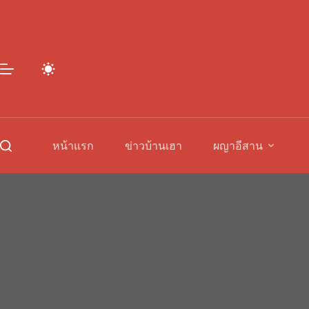
Skip
to
content
หน้าแรก
ข่าวบ้านเฮา
ผญาอีสาน