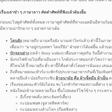
เรื่องเล่าขำ ๆ ภาษาลาว คัดคำศัพท์ที่ฟังแล้วต้องยิ้ม
ก่อนจะไปดูคำศัพท์ทั้งหมด เรามาดูคำศัพท์ที่ทางแอดมินอีสานร้อ
มีความน่ารักมาก ๆ อย่าดราม่าเด้อ
โดนยัง
(หมายถึง นานหรือยัง นานเท่าไหร่แล้ว) คำนี้ในภาษ
เพื่อนว่า “มาอยู่กรุงเทพฯ โดนรึยัง” ฝ่ายสาวได้แต่ยิ้ม แล้ว
บักจอนย่าง
(เหล้า Jhony walker) เพื่อนลาวคุยกัน วันนี้ทำงา
นั่งรถไฟข้ามไปเที่ยวเมืองลาว ไกด์ประกาศออกลำโพงว่า ข
ที่ไหนได้ ปี้ หมายถึง ตั๋ว ค่าปี้ก็คือค่าตั๋วโดยสารนั่นเอง เล่
ถึงที่หมายคณะทัวร์แวะพักรัปประทานอาหารกันที่เวียงจันทร์
หลายปีแล้ว บ๋อยรีบกระซิบ
ผ้าอนามัย คือ ผ้าเช็ดมือ ผ้าเย็น
ค
เรื่องของคณะทัวร์ยังไม่จบ ชะโงกทัวร์พาชมสถานที่ต่าง ๆ
หนังใหม่เข้าฉายหลายเรื่อง ขึ้นโปสเตอร์โชว์ข้าง ๆ กระทรวง
อีเกิ้งขาดเคิ่ง (พระจันทร์เสี้ยว)
กะปอมพยศ (จูลาสสิคพาร์ค)
กะปอมหลวงล้างโลก (ก๊อตซิลล่า)