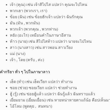
เจ้า (คุณ) เช่น เจ้าสิไปไส แปลว่า คุณจะไปไหน
พวกเฮา (พวกเรา, เรา)
ข้อย (ฉัน) เช่น ข้อยฮักเจ้า แปลว่า ฉันรักคุณ
มัน (มัน , พวกมัน)
พวกเจ้า (พวกคุณ , พวกท่าน)
หยัง (อะไร) เหมือนคำในภาษาอีสาน
ท้าว (นาย) เช่น สิไปไสท้าว แปลว่า นายจะไปไหน
สาว (นางสาว) เช่น สาวพอน สาวเวียง
แม่ (นาง)
เจ้า , โดย (ครับ , ค่ะ)
คำกริยา ทั่ว ๆ ไปในภาษาลาว
เฮ็ด (ทำ) เช่น เฮ็ดเวียก แปลว่า ทำงาน
ซอย (ช่วย) ซอยเวียก แปลว่า ช่วยทำงาน
ฮู้ (รู้) เช่น ข่อยฮู้แล้ว แปลว่า ฉันรู้แล้ว ฉันทราบแล้ว
เยี่ยมยาม (เยี่ยมเยื่อน) เช่น หายหน่าหายตาแถ้น้อ คือบ่เห็น
โอ้โลม (พูดคุย , สนทนา)