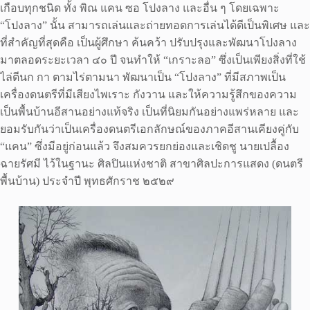
เกือบทุกชนิด ทั้ง พิณ แคน ซอ โปงลาง และอื่น ๆ โดยเฉพาะ
“โปงลาง” นั้น สามารถเล่นและถ่ายทอดการเล่นได้ดีเป็นพิเศษ และ
ที่สำคัญที่สุดคือ เป็นผู้ศึกษา ค้นคว้า ปรับปรุงและพัฒนาโปงลาง
มาตลอดระยะเวลา ๔๐ ปี จนทำให้ “เกราะลอ” ซึ่งเป็นเพียงสิ่งที่ใช้
ไล่ตีนก กา ตามไร่ตามนา พัฒนาเป็น “โปงลาง” ที่มีสภาพเป็น
เครื่องดนตรีที่มีเสียงไพเราะ กังวาน และให้ความรู้สึกของความ
เป็นพื้นบ้านอีสานอย่างแท้จริง เป็นที่นิยมกันอย่างแพร่หลาย และ
ยอมรับกันว่าเป็นเครื่องดนตรีเอกลักษณ์ของภาคอีสานเคียงคู่กับ
“แคน” ซึ่งมีอยู่ก่อนแล้ว จึงสมควรยกย่องและเชิดชู นายเปลื้อง
ฉายรัศมี ไว้ในฐานะ ศิลปินแห่งชาติ สาขาศิลปะการแสดง (ดนตรี
พื้นบ้าน) ประจำปี พุทธศักราช ๒๕๒๙