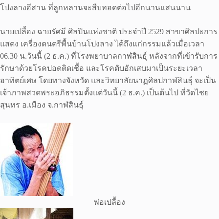
โปงลางอีสาน ที่ลูกหลานจะสืบทอดต่อไปอีกนานแสนนาน
นายเปลื้อง ฉายรัศมี ศิลปินแห่งชาติ ประจำปี 2529 สาขาศิลปะการ
แสดง เครื่องดนตรีพื้นบ้านโปงลาง ได้ถึงแก่กรรมแล้วเมื่อเวลา
06.30 น.วันนี้ (2 ธ.ค.) ที่โรงพยาบาลกาฬสินธุ์ หลังจากที่เข้ารับการ
รักษาด้วยโรคปอดติดเชื้อ และโรคตับอักเสบมาเป็นระยะเวลา
อาทิตย์เศษ โดยทางจังหวัด และวิทยาลัยนาฏศิลปกาฬสินธุ์ จะเป็น
เจ้าภาพสวดพระอภิธรรมตั้งแต่วันนี้ (2 ธ.ค.) เป็นต้นไป ที่วัดไชย
สุนทร อ.เมือง จ.กาฬสินธุ์
พ่อเปลื้อง