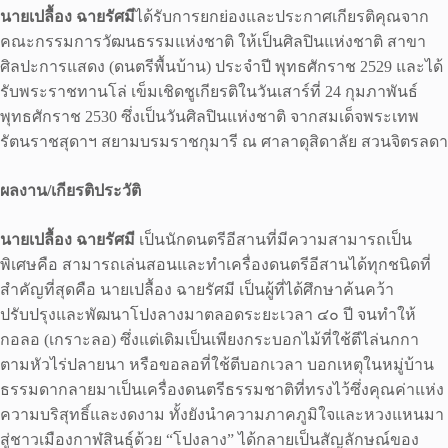
นายเปลื้อง ฉายรัศมี
ได้รับการยกย่องและประกาศเกียรติคุณจาก
คณะกรรมการวัฒนธรรมแห่งชาติ ให้เป็นศิลปินแห่งชาติ สาขา
ศิลปะการแสดง (ดนตรีพื้นบ้าน) ประจำปี พุทธศักราช 2529 และได้
รับพระราชทานโล่ เข็มเชิดชูเกียรติในวันเสาร์ที่ 24 กุมภาพันธ์
พุทธศักราช 2530 ซึ่งเป็นวันศิลปินแห่งชาติ จากสมเด็จพระเทพ
รัตนราชสุดาฯ สยามบรมราชกุมารี ณ ศาลาดุสิดาลัย สวนจิตรลดา
ผลงาน/เกียรติประวัติ
นายเปลื้อง ฉายรัศมี
เป็นนักดนตรีอีสานที่มีความสามารถเป็น
พิเศษคือ สามารถเล่นสอนและทำเครื่องดนตรีอีสานได้ทุกชนิดที่
สำคัญที่สุดคือ นายเปลื้อง ฉายรัศมี เป็นผู้ที่ได้ศึกษาค้นคว้า
ปรับปรุงและพัฒนาโปงลางมาตลอดระยะเวลา ๔๐ ปี จนทำให้
กอลอ (เกราะลอ) ซึ่งแต่เดิมเป็นเพียงกระบอกไม้ที่ใช้ตีไล่นกกา
ตามหัวไร่ปลายนา หรือขอลอที่ใช้ตีบอกเวลา บอกเหตุในหมู่บ้าน
ธรรมดากลายมาเป็นเครื่องดนตรีธรรมชาติที่ทรงไว้ซึ่งคุณค่าแห่ง
ความบริสุทธิ์และงดงาม ทั้งยังนำความภาคภูมิใจและหวงแหนมา
สู่ชาวเมืองกาฬสินธุ์ด้วย “โปงลาง” ได้กลายเป็นสัญลักษณ์ของ