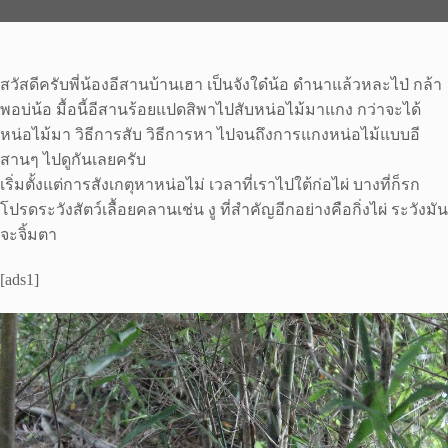
สวัสดีครับพี่น้องอีสานบ้านเฮา เป็นจังใด๋น้อ ดำนาแล้วหละไป่ กล้า
พอบ่น้อ มื้อนี้อีสานร้อยแปดสิพาไปสับหน่อไม้มาแกง กว่าจะได้
หน่อไม้มา วิธีการสับ วิธีการหา ไปจนถึงการแกงหน่อไม้แบบอี
สานๆ ไปดูกันเลยครับ
เริ่มตั้งแต่การสังเกตุหาหน่อไม่ เวลาที่เราไปใต้ก่อไผ่ บางที่ก็รก
โปรดระวังสัตว์เลื้อยคลานเช่น งู ที่สำคัญอีกอย่างคือกิ่งไผ่ ระวังมัน
จะจิ้มตา
[ads1]