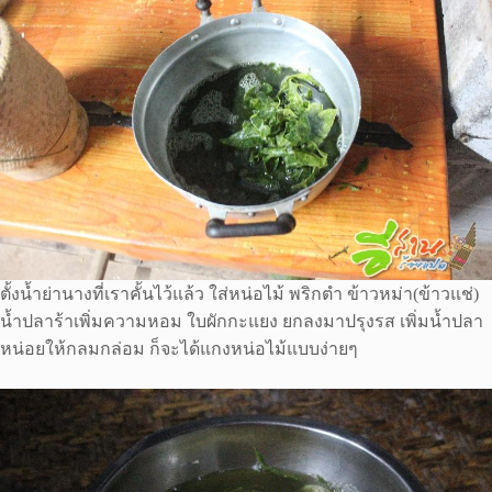
ตั้งน้ำย่านางที่เราคั้นไว้แล้ว ใส่หน่อไม้ พริกตำ ข้าวหม่า(ข้าวแช่)
น้ำปลาร้าเพิ่มความหอม ใบผักกะแยง ยกลงมาปรุงรส เพิ่มน้ำปลา
หน่อยให้กลมกล่อม ก็จะได้แกงหน่อไม้แบบง่ายๆ