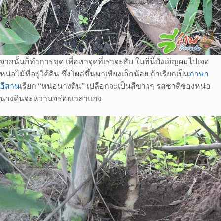
จากนั้นก็ทำการขุด เพื่อหาจุดที่เราจะสับ ในที่นี้บังเอิญผมไปเจอ
หน่อไม้ที่อยู่ใต้ดิน ซึ่งโผล่ขึ้นมาเพียงเล็กน้อย ถ้าเรียกเป็น
ภาษา
อีสาน
เรียก “หน่อนางดิน” เปลือกจะเป็นสีขาวๆ รสชาติของหน่อ
นางดินจะหวานอร่อยเวลาแกง