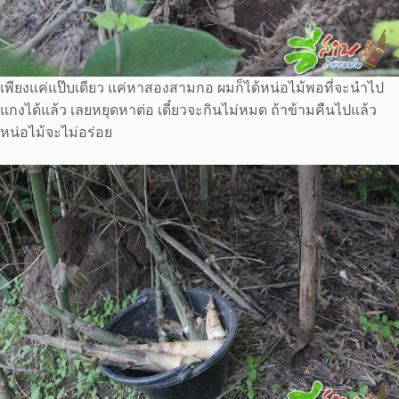
เพียงแค่แป๊บเดียว แค่หาสองสามกอ ผมก็ได้หน่อไม้พอที่จะนำไป
แกงได้แล้ว เลยหยุดหาต่อ เดี๋ยวจะกินไม่หมด ถ้าข้ามคืนไปแล้ว
หน่อไม้จะไม่อร่อย