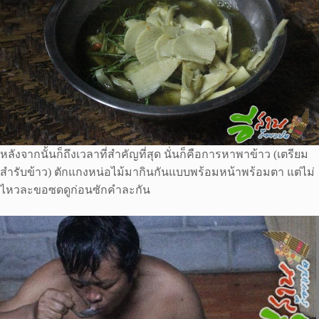
หลังจากนั้นก็ถึงเวลาที่สำคัญที่สุด นั่นก็คือการหาพาข้าว (เตรียม
สำรับข้าว) ตักแกงหน่อไม้มากินกันแบบพร้อมหน้าพร้อมตา แต่ไม่
ไหวละขอซดดูก่อนซักคำละกัน