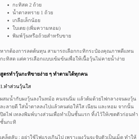
กะทิสด 2 ถ้วย
น้ำตาลทราย 1 ถ้วย
เกลือเล็กน้อย
ใบเตย (เพิ่มความหอม)
พิมพ์วุ้นหรือถ้วยสำหรับขาย
หากต้องการลดต้นทุน สามารถเลือกกะทิกระป๋องคุณภาพดีแทน
กะทิสด แต่ควรเลือกแบบเข้มข้นเพื่อให้เนื้อวุ้นไม่คายน้ำง่าย
สูตรทำวุ้นกะทิขายง่าย ๆ ทำตามได้ทุกคน
1.ทําส่วนวุ้นใส
ผสมน้ำกับผงวุ้นลงในหม้อ คนจนนิ่ม แล้วต้มด้วยไฟกลางจนผงวุ้น
ละลายดี ใส่น้ำตาลลงไปแล้วคนต่อให้ใส เนียน และหอม จากนั้น
ปิดไฟ เทลงพิมพ์บางส่วนเพื่อทำเป็นชั้นแรก ทิ้งไว้ให้เซตตัวก่อนทำ
ชั้นกะทิ
เคล็ดลับ : อย่าใช้ไฟแรงเกินไป เพราะผงวุ้นจะจับตัวเป็นเม็ด ทำให้