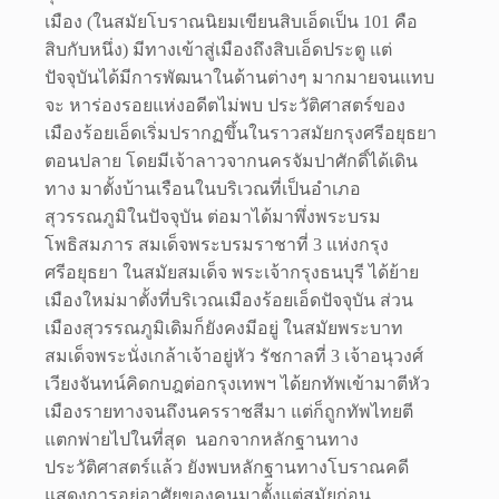
เมือง (ในสมัยโบราณนิยมเขียนสิบเอ็ดเป็น 101 คือ
สิบกับหนึ่ง) มีทางเข้าสู่เมืองถึงสิบเอ็ดประตู แต่
ปัจจุบันได้มีการพัฒนาในด้านต่างๆ มากมายจนแทบ
จะ หาร่องรอยแห่งอดีตไม่พบ ประวัติศาสตร์ของ
เมืองร้อยเอ็ดเริ่มปรากฏขึ้นในราวสมัยกรุงศรีอยุธยา
ตอนปลาย โดยมีเจ้าลาวจากนครจัมปาศักดิ์ได้เดิน
ทาง มาตั้งบ้านเรือนในบริเวณที่เป็นอำเภอ
สุวรรณภูมิในปัจจุบัน ต่อมาได้มาพึ่งพระบรม
โพธิสมภาร สมเด็จพระบรมราชาที่ 3 แห่งกรุง
ศรีอยุธยา ในสมัยสมเด็จ พระเจ้ากรุงธนบุรี ได้ย้าย
เมืองใหม่มาตั้งที่บริเวณเมืองร้อยเอ็ดปัจจุบัน ส่วน
เมืองสุวรรณภูมิเดิมก็ยังคงมีอยู่ ในสมัยพระบาท
สมเด็จพระนั่งเกล้าเจ้าอยู่หัว รัชกาลที่ 3 เจ้าอนุวงศ์
เวียงจันทน์คิดกบฎต่อกรุงเทพฯ ได้ยกทัพเข้ามาตีหัว
เมืองรายทางจนถึงนครราชสีมา แต่ก็ถูกทัพไทยตี
แตกพ่ายไปในที่สุด นอกจากหลักฐานทาง
ประวัติศาสตร์แล้ว ยังพบหลักฐานทางโบราณคดี
แสดงการอยู่อาศัยของคนมาตั้งแต่สมัยก่อน