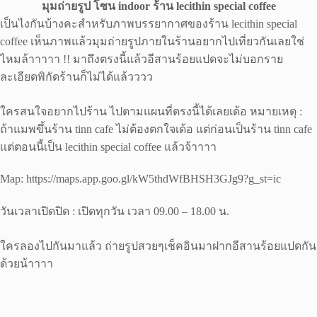
มุมถ่ายรูป โซน indoor ร้าน lecithin special coffee
เป็นไงกันบ้างคะสำหรับภาพบรรยากาศของร้าน lecithin special
coffee เห็นภาพแล้วมุมถ่ายรูปภายในร้านอยากไปเที่ยวกันเลยใช่
ไหมล้าาาาา !! มาถึงตรงนี้แล้วอีสานร้อยแปดจะไม่บอกราย
ละเอียดพิกัดร้านก็ไม่ได้แล้วววว
ใครสนใจอยากไปร้าน ไปตามแผนที่ตรงนี้ได้เลยเด้อ หมายเหตุ :
ถ้าแมพขึ้นร้าน tinn cafe ไม่ต้องตกใจเด้อ แต่ก่อนเป็นร้าน tinn cafe
แต่ตอนนี้เป็น lecithin special coffee แล้วจ้าาาา
Map: https://maps.app.goo.gl/kW5thdWfBHSH3GJg9?g_st=ic
วันเวลาเปิดปิด : เปิดทุกวัน เวลา 09.00 – 18.00 น.
ใครลองไปกันมาแล้ว ถ่ายรูปสวยๆเช็คอินมาฝากอีสานร้อยแปดกัน
ด้วยน้าาาา