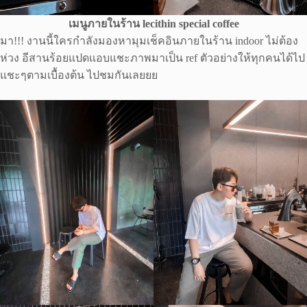
เมนูภายในร้าน lecithin special coffee
มา!!! งานนี้ใครกำลังมองหามุมเช็คอินภายในร้าน indoor ไม่ต้อง
ห่วง อีสานร้อยแปดแอบแชะภาพมาเป็น ref ตัวอย่างให้ทุกคนได้ไป
แชะๆตามเบื้องต้น ไปชมกันเลยยย