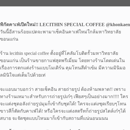
พิกัดคาเฟ่เปิดใหม่!! LECITHIN SPECIAL COFFEE @khonkaen
วันนี้อีสานร้อยแปดจะพามาเช็คอินคาเฟ่ใหม่ใกล้มหาวิทยาลัย
ขอนแก่น
ร้าน lecithin special coffee ตั้งอยู่ที่โคลัมโบติดรั้วมหาวิทยาลัย
ขอนแก่น เป็นร้านขายกาแฟสุดพรีเมี่ยม โดยทางร้านโดดเด่นใน
เรื่องการตกแต่งร้านแบบโมเดิร์น คุมโทนสีดำเข้ม มีความมินิมอ
ลมินิใจแต่เต็มไปด้วยเท่
จะแอบมาบอกว่า สายเช็คอิน สายถ่ายรูป ต้องห้ามพลาด!! เพราะ
ทางร้านเหมาะสำหรับการถ่ายรูปเก๋ๆ เฟียสๆเป็นอย่างมาก!!!! ใคร
จะแต่งชุดอลังถ่ายรูปมุมก็เข้ากับชุดได้! ใครจะแต่งชุดเรียบๆโทน
ขาวสีก็ตัดกับคาเฟ่ได้! หรือใครจะแต่งสตรีทก็ถ่ายรูปสไตล์เก๋ๆได้
สบาย จะจัดชุดแบบไหนมาก็เข้ากับสถานที่แน่นอนนนน