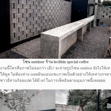
โซน outdoor ร้าน lecithin special coffee
งานนี้ใครคือภาพไม่ออกว่า เอ๊ะ! จะถ่ายรูปโซน outdoor ยังไงให้เท่
ให้คูล ไม่ต้องห่วง แอดมินแอบแชะภาพเป็นตัวอย่างให้เหล่าบรรดา
ชาวอีสานร้อยแปด ได้มี ref ในการเช็คอินตามมุมภาพนี้เลยยยย