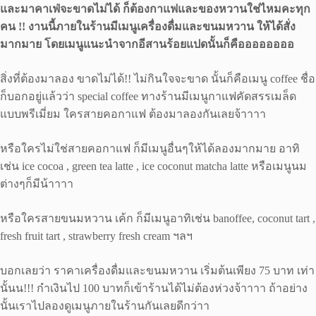
และมาคาเฟ่จะขาดไม่ได้ ก็ต้องกาแฟและของหวานใช่ไหมคะทุก
คน !! งานนี้ภายในร้านมีเมนูเครื่องดื่มและขนมหวาน ให้ได้สั่ง
มากมาย โดยเมนูแนะนำจากอีสานร้อยแปดนั้นก็คืออออออออ
สิ่งที่ต้องมาลอง ขาดไม่ได้!! ไม่กินใจจะขาด นั้นก็คือเมนู coffee ชื่อ
ก็บอกอยู่แล้วว่า special coffee ทางร้านมีเมนูกาแฟคัดสรรเมล็ด
แบบพรีเมี่ยม ใครสายคอกาแฟ ต้องมาลองกันเลยจ้าาาา
หรือใครไม่ใช่สายคอกาแฟ ก็มีเมนูอื่นๆให้ได้ลองมากมาย อาทิ
เช่น ice cocoa , green tea latte , ice coconut matcha latte หรือเมนูนม
ต่างๆก็มีน้าาาา
หรือใครสายขนมหวาน เค้ก ก็มีเมนูอาทิเช่น banoffee, coconut tart ,
fresh fruit tart , strawberry fresh cream ฯลฯ
บอกเลยว่า ราคาเครื่องดื่มและขนมหวาน เริ่มต้นเพียง 75 บาท เท่า
นั้นน!!! กำเงินไป 100 บาทก็เข้าร้านได้ไม่ต้องห่วงจ้าาาา ถ้าอย่าง
นั้นเราไปลองดูเมนูภายในร้านกันเลยดีกว่าา