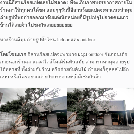
งานนี้อีสานร้อยแปดเลยไม่พลาด ! ที่จะเก็บภาพบรรยากาศภายใน
ร้านมาให้ทุกคนได้ชม แถมๆๆวันนี้อีสานร้อยแปดจะมาแนะนำมุม
ถ่ายรูปที่พอถ่ายออกมาจับแต่งนิดหน่อยก็มีรูปเท่ๆไปอวดคนแถว
บ้านได้เลยจ้า ไปชมกันเลยยยยยยยย
ทางร้านมีมุมถ่ายรูปทั้งโซน indoor และ outdoor
โดยโซนแรก
อีสานร้อยแปดจะพามาชมมุม outdoor กันก่อนเด้อ
ภายนอกร้านตกแต่งสไตล์โมเดิร์นทันสมัย สามารถหามุมถ่ายรูป
ได้หลายที่ ทั้งถ่ายกับร้าน หรือถ่ายกับต้นไม้ กำแพงก็คูลลลไปอีก
แบบ หรือใครอยากถ่ายกับกระจกเท่ๆก็มีเช่นกันจ้า