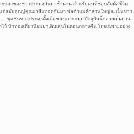
้าขายปลาของชาวประมงกันมาช้านาน สำหรับคนที่ชอบสัมผัสชีวิต
แต่สมัยคุณปู่คุณย่าสืบทอดกันมา พ่อค้าแม่ค้าส่วนใหญ่จะเป็นชาว
 … ชุมชนชาวประมงดั้งเดิมของเกาะสมุย ปัจจุบันนี้กลายเป็นย่าน
อาไว้ นักท่องเที่ยวนิยมมาเดินเล่นในตอนกลางคืน โดยเฉพาะอย่าง