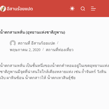
Skip
to
content
น้ำตกสามหลั่น (อุทยานแห่งชาติภูพาน)
สถานที่ อีสานร้อยแปด
พฤษภาคม 2, 2020
สถานที่ท่องเที่ยว
น้ำตกสามหลั่น เป็นชั้นหนึ่งของน้ำตกคำหอมอยู่ในเขตอุทยานแห่ง
ชาติภูพานมีจุดที่น่าสนใจใกล้เคียงหลายแห่ง เช่น ถ้ำจันทร์ วังหิน
เงิบ ผาหินซ้อน น้ำตกสาวไห้ น้ำตกเหวสินธุ์ชัย