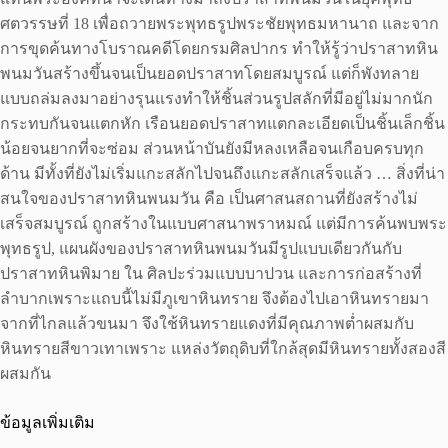
ศตวรรษที่ 18 เพื่อถวายพระพุทธรูปพระชัยพุทธมหานาถ และจาก
การขุดค้นทางโบราณคดีโดยกรมศิลปากร ทำให้รู้ว่าปราสาทหิน
พนมวันสร้างขึ้นจนเป็นยอดปราสาทโดยสมบูรณ์ แต่ก็พังทลาย
แบบถล่มลงมาอย่างรุนแรงทำให้ชิ้นส่วนรูปสลักที่มีอยู่ไม่มากนัก
กระทบกันจนแตกหัก เรือนยอดปราสาทแตกละเอียดเป็นชิ้นเล็กชิ้น
น้อยจนยากที่จะซ่อม ส่วนหน้าบันยังมีหลงเหลือจนเกือบครบทุก
ด้าน มีทั้งที่ยังไม่เริ่มแกะสลักไปจนถึงแกะสลักเสร็จแล้ว … สิ่งที่น่า
สนใจของปราสาทหินพนมวัน คือ เป็นศาสนสถานที่ยังสร้างไม่
เสร็จสมบูรณ์ ถูกสร้างในแบบศาสนาพราหมณ์ แต่มีการค้นพบพระ
พุทธรูป, แผนผังของปราสาทหินพนมวันมีรูปแบบเดียวกันกับ
ปราสาทหินพิมาย ใน ศิลปะร่วมแบบบาปวน และการก่อสร้างที่
ลำบากเพราะแถบนี้ไม่มีภูเขาหินทราย จึงต้องไปเอาหินทรายมา
จากที่ไกลแล้วขนมา จึงใช้หินทรายแดงที่มีคุณภาพต่ำผสมกับ
หินทรายสีขาวเทาเพราะ แหล่งวัตถุดิบที่ใกล้สุดมีหินทรายทั้งสองสี
ผสมกัน
ข้อมูลเพิ่มเติม