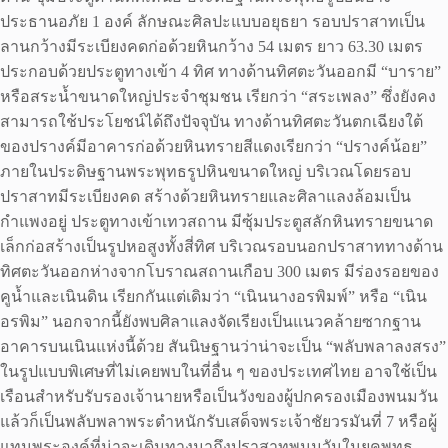
ประธานอภัย 1 องค์ ลักษณะศิลปะแบบอยุธยา รอบปราสาทเป็น
ลานกว้างมีระเบียงคดก่อด้วยหินกว้าง 54 เมตร ยาว 63.30 เมตร
ประกอบด้วยประตูทางเข้า 4 ทิศ ทางด้านทิศตะวันออกมี “บาราย”
หรือสระน้ำขนาดใหญ่ประจำชุมชน เรียกว่า “สระเพลง” ซึ่งยังคง
สามารถใช้ประโยชน์ได้ถึงปัจจุบัน ทางด้านทิศตะวันตกเฉียงใต้
ของปรางค์มีอาคารก่อด้วยหินทรายสีแดงเรียกว่า “ปรางค์น้อย”
ภายในประดิษฐานพระพุทธรูปหินขนาดใหญ่ บริเวณโดยรอบ
ปราสาทมีระเบียงคด สร้างด้วยหินทรายและศิลาแลงล้อมเป็น
กำแพงอยู่ ประตูทางเข้าเทวสถาน มีซุ้มประตูสลักหินทรายขนาด
เล็กก่อสร้างเป็นรูปหอสูงทั้งสี่ทิศ บริเวณรอบนอกปราสาททางด้าน
ทิศตะวันออกห่างจากโบราณสถานเกือบ 300 เมตร มีร่องรอยของ
คูน้ำและเนินดิน เรียกกันแต่เดิมว่า “เนินนางอรพิมพ์” หรือ “เนิน
อรพิม” นอกจากนี้ยังพบศิลาแลงจัดเรียงเป็นแนวคล้ายซากฐาน
อาคารบนเนินแห่งนี้ด้วย สันนิษฐานว่าน่าจะเป็น “พลับพลาลงสรง”
ในรูปแบบพิเศษที่ไม่เคยพบในที่อื่น ๆ ของประเทศไทย อาจใช้เป็น
เรือนสำหรับรับรองเจ้านายหรือเป็นวังของผู้ปกครองเมืองพนมวัน
แล้วก็เป็นพลับพลาพระตำหนักรับเสด็จพระเจ้าชัยวรมันที่ 7 หรือผู้
แทนพระองค์ที่น่าจะเดินทางมาถึงปราสาทพนมวันในยุคพุทธ