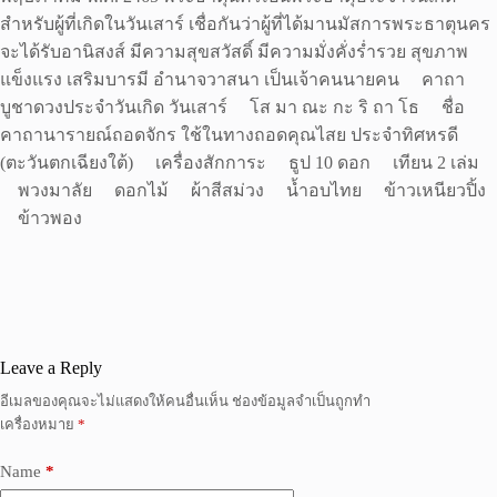
สำหรับผู้ที่เกิดในวันเสาร์ เชื่อกันว่าผู้ที่ได้มานมัสการพระธาตุนคร
จะได้รับอานิสงส์ มีความสุขสวัสดิ์ มีความมั่งคั่งร่ำรวย สุขภาพ
แข็งแรง เสริมบารมี อำนาจวาสนา เป็นเจ้าคนนายคน คาถา
บูชาดวงประจำวันเกิด วันเสาร์ โส มา ณะ กะ ริ ถา โธ ชื่อ
คาถานารายณ์ถอดจักร ใช้ในทางถอดคุณไสย ประจำทิศหรดี
(ตะวันตกเฉียงใต้) เครื่องสักการะ ธูป 10 ดอก เทียน 2 เล่ม
พวงมาลัย ดอกไม้ ผ้าสีสม่วง น้ำอบไทย ข้าวเหนียวปิ้ง
ข้าวพอง
Leave a Reply
อีเมลของคุณจะไม่แสดงให้คนอื่นเห็น
ช่องข้อมูลจำเป็นถูกทำ
เครื่องหมาย
*
Name
*