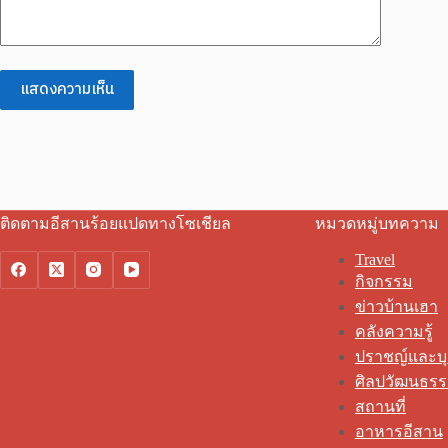
แสดงความเห็น
ติดตามอีสานร้อยแปดทางโซเชียล
หมวดหมู่บทความ
Travel
กิจกรรม
ข่าวบ้านเฮา
คลังความรู้
ปราชญ์และบ
ศิลปวัฒนธร
สถานที่
อาหารอีสาน