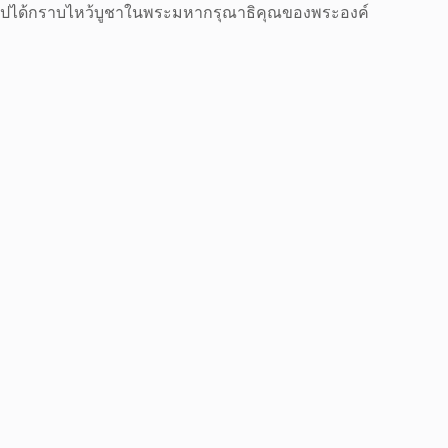
ไปได้กราบไหว้บูชาในพระมหากรุณาธิคุณของพระองค์