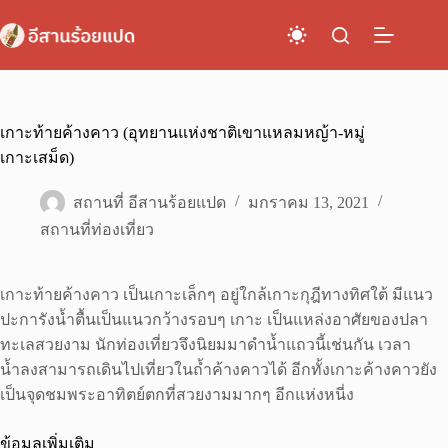
Skip
to
content
เกาะท้ายค้างคาว (อุทยานแห่งชาติเขาแหลมหญ้า-หมู่
เกาะเสม็ด)
สถานที่ อีสานร้อยแปด
มกราคม 13, 2021
สถานที่ท่องเที่ยว
เกาะท้ายค้างคาว เป็นเกาะเล็กๆ อยู่ใกล้เกาะกุฎีทางทิศใต้ มีแนว
ปะการังน้ำตื้นเป็นแนวกว้างรอบๆ เกาะ เป็นแหล่งอาศัยของปลา
ทะเลสวยงาม นักท่องเที่ยวจึงนิยมมาดำน้ำแถวนี้เช่นกัน เวลา
น้ำลงสามารถเดินไปเที่ยวในถ้ำค้างคาวได้ อีกทั้งเกาะค้างคาวยัง
เป็นจุดชมพระอาทิตย์ตกที่สวยงามมากๆ อีกแห่งหนี่ง
ข้อมูลเพิ่มเติม