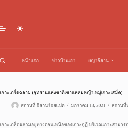
Skip
to
content
หน้าแรก
ข่าวบ้านเฮา
ผญาอีสาน
เกาะเกร็ดฉลาม (อุทยานแห่งชาติเขาแหลมหญ้า-หมู่เกาะเสม็ด)
สถานที่ อีสานร้อยแปด
มกราคม 13, 2021
สถานที่ท
เกาะเกล็ดฉลามอยู่ทางตอนเหนือของเกาะกุฎี บริเวณเกาะสามารถม