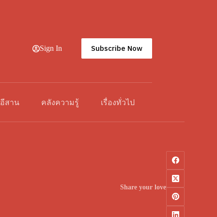
Subscribe Now
Sign In
วอีสาน
คลังความรู้
เรื่องทั่วไป
Share your love