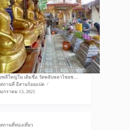
งพลีใหญ่ใน เดิมชื่อ วัดพลับพลาไชยช…
สถานที่ อีสานร้อยแปด
มกราคม 13, 2021
สถานที่ท่องเที่ยว