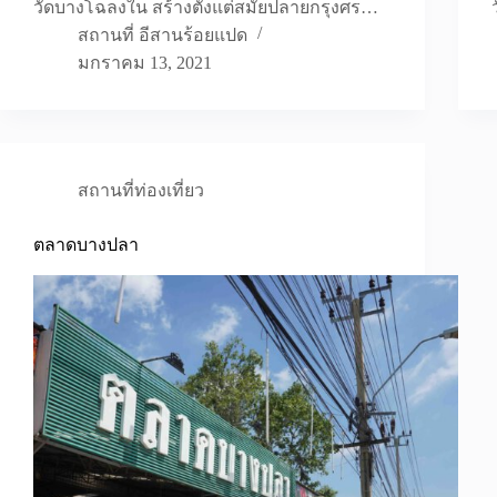
วัดบางโฉลงใน สร้างตั้งแต่สมัยปลายกรุงศร…
สถานที่ อีสานร้อยแปด
มกราคม 13, 2021
สถานที่ท่องเที่ยว
ตลาดบางปลา