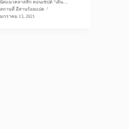
นัดแนวคลาสสิก คอนเซ็ปต์ “เดิน…
สถานที่ อีสานร้อยแปด
มกราคม 13, 2021