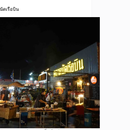
ัดเรือบิน