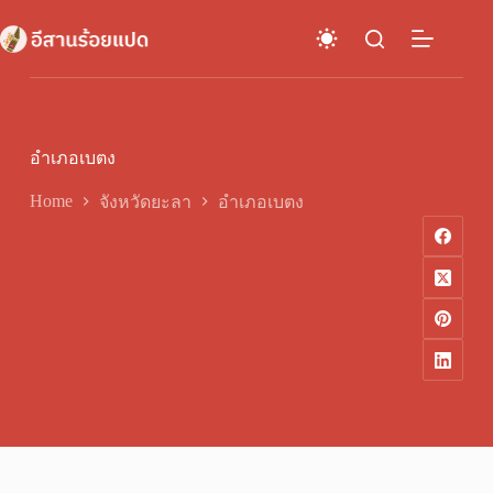
Skip
to
content
อำเภอเบตง
Home
จังหวัดยะลา
อำเภอเบตง