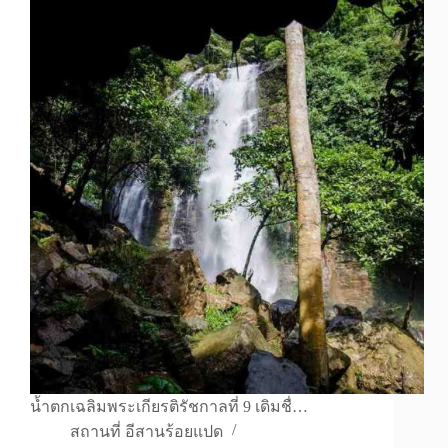
น้ำตกเฉลิมพระเกียรติรัชกาลที่ 9 เดิมชื่…
สถานที่ อีสานร้อยแปด