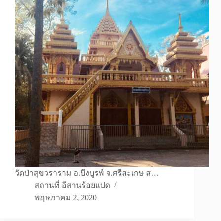
วัดป่าสุขวราราม อ.บึงบูรพ์ จ.ศรีสะเกษ ส…
สถานที่ อีสานร้อยแปด
พฤษภาคม 2, 2020