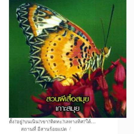
ตั้ง?อยู่?บนเนิน?เขา?ติดทะ?เลทางทิศ?ใต้…
สถานที่ อีสานร้อยแปด