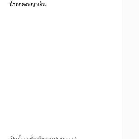
น้ำตกดงพญาเย็น
เป็นน้ำตกชั้นเดียว สูงประมาณ 1 – …