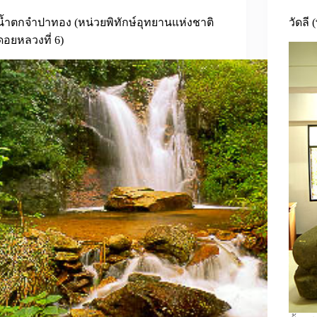
น้ำตกจำปาทอง (หน่วยพิทักษ์อุทยานแห่งชาติ
วัดลี
ดอยหลวงที่ 6)