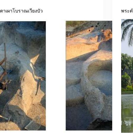
เตาเผาโบราณเวียงบัว
พระต