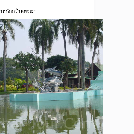
ำหนักกว๊านพะเยา