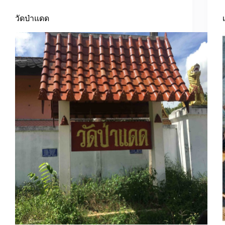
วัดป่าแดด