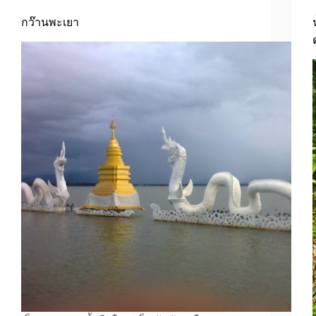
กว๊านพะเยา