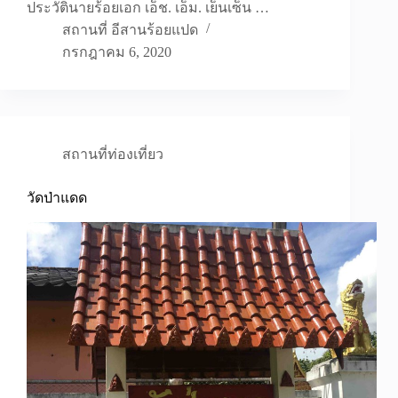
ประวัตินายร้อยเอก เอ็ช. เอ็ม. เย็นเซ็น …
สถานที่ อีสานร้อยแปด
กรกฎาคม 6, 2020
สถานที่ท่องเที่ยว
วัดป่าแดด