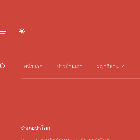
Skip
to
content
หน้าแรก
ข่าวบ้านเฮา
ผญาอีสาน
อำเภอป่าโมก