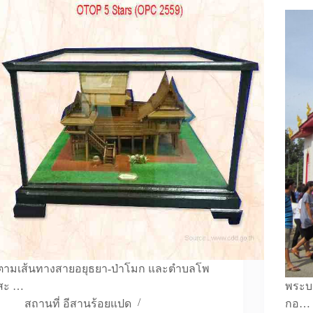
ตามเส้นทางสายอยุธยา-ป่าโมก และตำบลโพ
สะ …
พระบ
สถานที่ อีสานร้อยแปด
กอ…