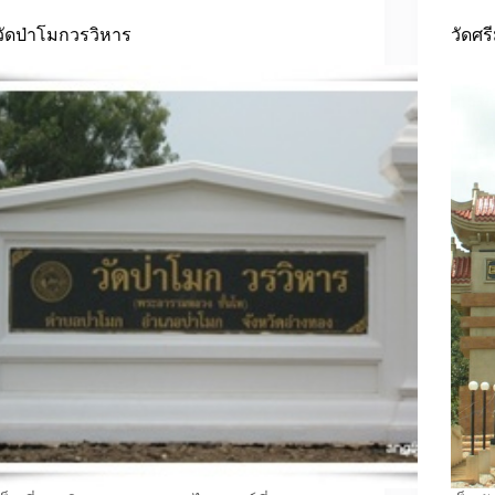
วัดป่าโมกวรวิหาร
วัดศร