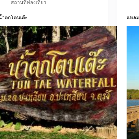
สถานที่ท่องเที่ยว
น้ำตกโตนเต๊ะ
แหลม