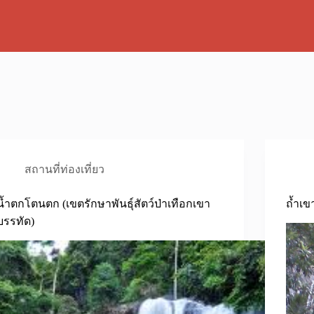
สถานที่ท่องเที่ยว
น้ำตกโตนตก (เขตรักษาพันธุ์สัตว์ป่าเทือกเขา
ถ้ำเข
บรรทัด)