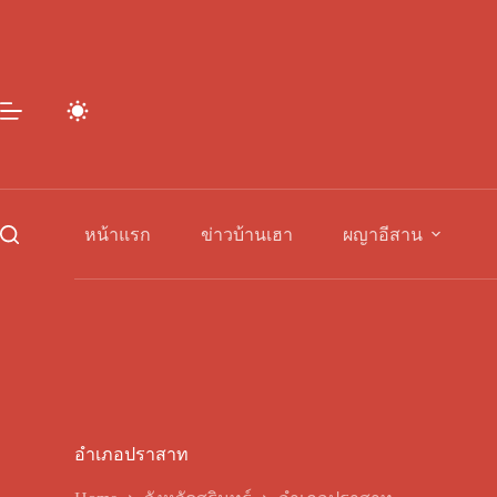
Skip
to
content
หน้าแรก
ข่าวบ้านเฮา
ผญาอีสาน
อำเภอปราสาท