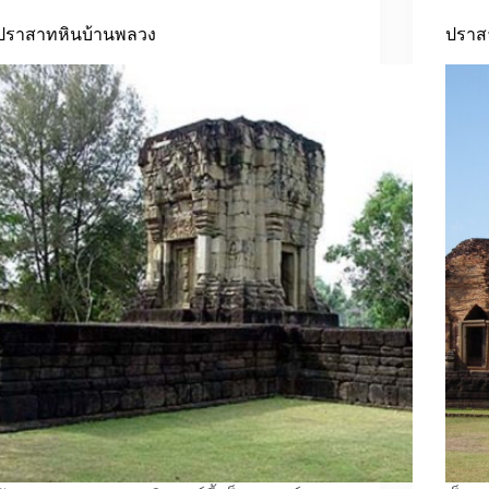
ปราสาทหินบ้านพลวง
ปราส