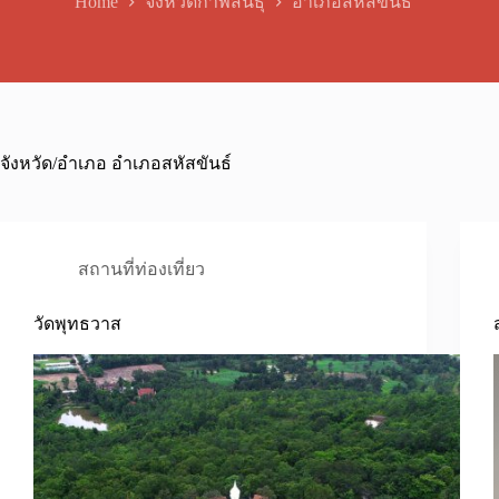
Home
จังหวัดกาฬสินธุ์
อำเภอสหัสขันธ์
จังหวัด/อำเภอ
อำเภอสหัสขันธ์
สถานที่ท่องเที่ยว
วัดพุทธวาส