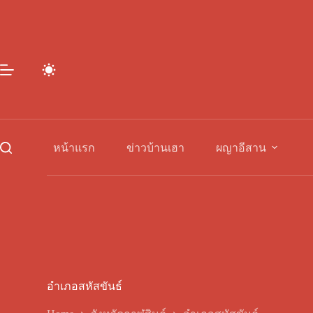
Skip
to
content
หน้าแรก
ข่าวบ้านเฮา
ผญาอีสาน
อำเภอสหัสขันธ์