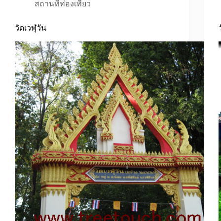
สถานที่ท่องเที่ยว
วัดเวฬุวัน