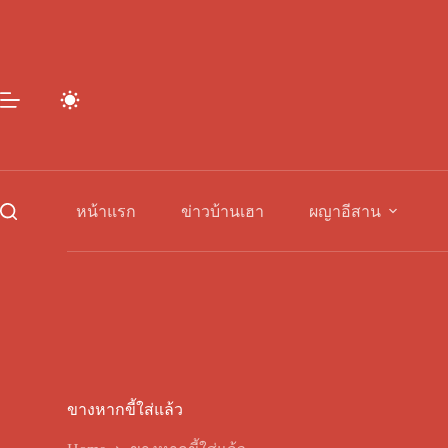
Skip
to
content
หน้าแรก
ข่าวบ้านเฮา
ผญาอีสาน
ขางหากขี้ใส่แล้ว