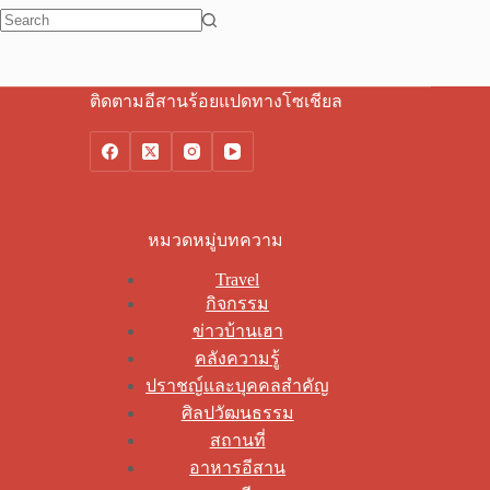
No
results
ติดตามอีสานร้อยแปดทางโซเชียล
หมวดหมู่บทความ
Travel
กิจกรรม
ข่าวบ้านเฮา
คลังความรู้
ปราชญ์และบุคคลสำคัญ
ศิลปวัฒนธรรม
สถานที่
อาหารอีสาน