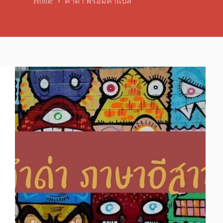
Home
คำด่า พร้อมคำแปล