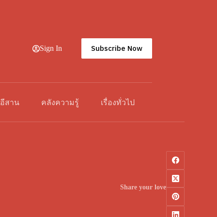
Subscribe Now
Sign In
วอีสาน
คลังความรู้
เรื่องทั่วไป
Share your love