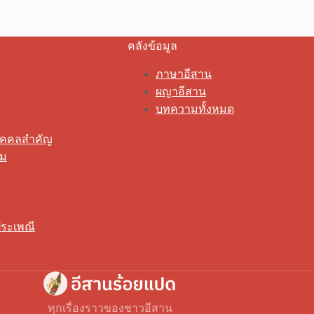
คลังข้อมูล
ภาษาอีสาน
ผญาอีสาน
บทความทั้งหมด
ุคคลสำคัญ
รม
ระเพณี
ทุกเรื่องราวของชาวอีสาน