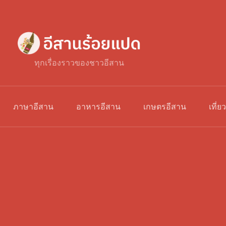
ทุกเรื่องราวของชาวอีสาน
ภาษาอีสาน
อาหารอีสาน
เกษตรอีสาน
เที่ย