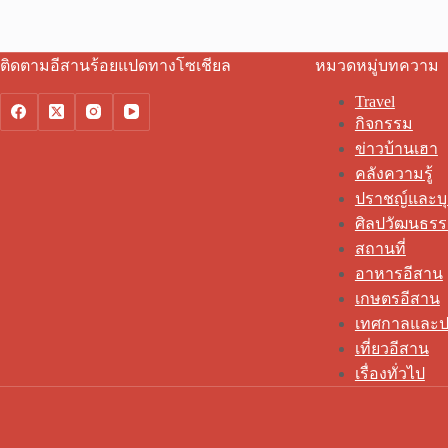
ติดตามอีสานร้อยแปดทางโซเชียล
หมวดหมู่บทความ
Travel
กิจกรรม
ข่าวบ้านเฮา
คลังความรู้
ปราชญ์และบ
ศิลปวัฒนธร
สถานที่
อาหารอีสาน
เกษตรอีสาน
เทศกาลและป
เที่ยวอีสาน
เรื่องทั่วไป