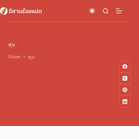
Skip
to
content
คุบ
Home
คุบ