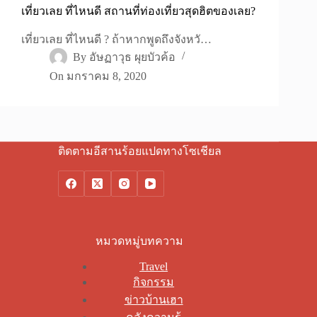
เที่ยวเลย ที่ไหนดี สถานที่ท่องเที่ยวสุดฮิตของเลย?
เที่ยวเลย ที่ไหนดี ? ถ้าหากพูดถึงจังหวั…
By
อัษฏาวุธ ผุยบัวค้อ
On
มกราคม 8, 2020
ติดตามอีสานร้อยแปดทางโซเชียล
หมวดหมู่บทความ
Travel
กิจกรรม
ข่าวบ้านเฮา