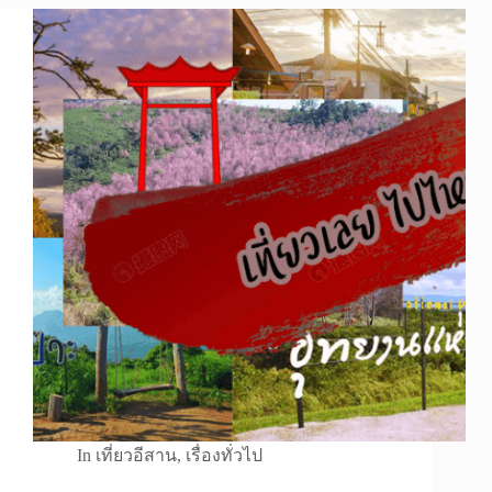
In
เที่ยวอีสาน
,
เรื่องทั่วไป