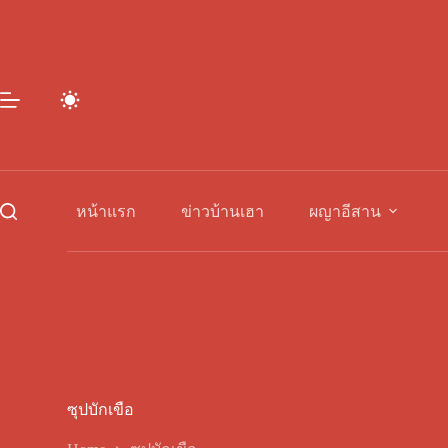
Skip
to
content
หน้าแรก
ข่าวบ้านเฮา
ผญาอีสาน
ซุปบักเขือ