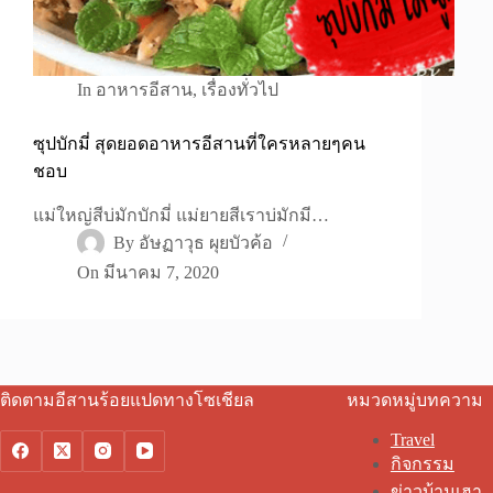
In
อาหารอีสาน
,
เรื่องทั่วไป
ซุปบักมี่ สุดยอดอาหารอีสานที่ใครหลายๆคน
ชอบ
แม่ใหญ่สีบ่มักบักมี่ แม่ยายสีเราบ่มักมี…
By
อัษฏาวุธ ผุยบัวค้อ
On
มีนาคม 7, 2020
ติดตามอีสานร้อยแปดทางโซเชียล
หมวดหมู่บทความ
Travel
กิจกรรม
ข่าวบ้านเฮา