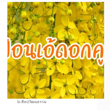
In
ศิลปวัฒนธรรม