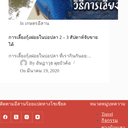
In
เกษตรอีสาน
การเลี้ยงกุ้งฝอยในบ่อปลา 2 – 3 สัปดาห์จับขาย
ได้
การเลี้ยงกุ้งฝอยในบ่อปลา ที่เรากินกันอย…
By
อัษฏาวุธ ผุยบัวค้อ
On
มีนาคม 19, 2020
ติดตามอีสานร้อยแปดทางโซเชียล
หมวดหมู่บทความ
Travel
กิจกรรม
ข่าวบ้านเฮา