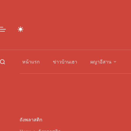
Skip
to
content
หน้าแรก
ข่าวบ้านเฮา
ผญาอีสาน
ถังพลาสติก