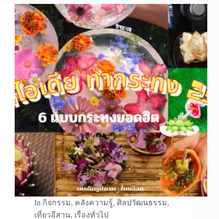
In
กิจกรรม
,
คลังความรู้
,
ศิลปวัฒนธรรม
,
เที่ยวอีสาน
,
เรื่องทั่วไป