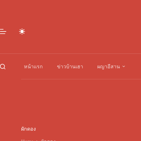
Skip
to
content
หน้าแรก
ข่าวบ้านเฮา
ผญาอีสาน
ผักดอง