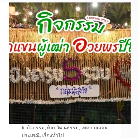
In
กิจกรรม
,
ศิลปวัฒนธรรม
,
เทศกาลและ
ประเพณี
,
เรื่องทั่วไป