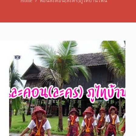
Home
ฟ้อนละคอน(ละคร)ภูไทบ้านโพน