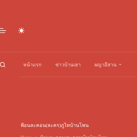
Skip
to
content
หน้าแรก
ข่าวบ้านเฮา
ผญาอีสาน
ฟ้อนละคอน(ละคร)ภูไทบ้านโพน