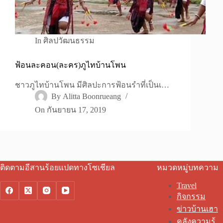
In
ศิลปวัฒนธรรม
ฟ้อนละคอน(ละคร)ภูไทบ้านโพน
ชาวภูไทบ้านโพน มีศิลปะการฟ้อนรำที่เป็นเ…
By
Alitta Boonrueang
On
กันยายน 17, 2019
ติดตามอีสานร้อยแปดทางโซเชียล
หมวดหมู่บทความ
Travel
กิจกรรม
ข่าวบ้านเฮา
คลังความรู้