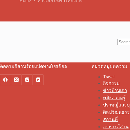
Home
ลางเทื่อโชคบ่ให้ถงเป้ง
No
results
ติดตามอีสานร้อยแปดทางโซเชียล
หมวดหมู่บทความ
Travel
กิจกรรม
ข่าวบ้านเฮา
คลังความรู้
ปราชญ์และบ
ศิลปวัฒนธร
สถานที่
อาหารอีสาน