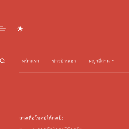
Skip
to
content
หน้าแรก
ข่าวบ้านเฮา
ผญาอีสาน
ลางเทื่อโชคบ่ให้ถงเป้ง