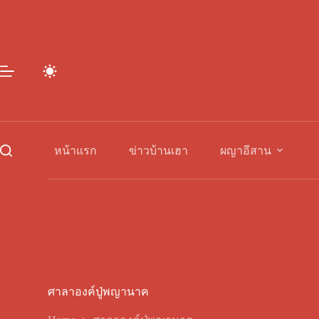
Skip
to
content
หน้าแรก
ข่าวบ้านเฮา
ผญาอีสาน
ศาลาองค์ปู่พญานาค