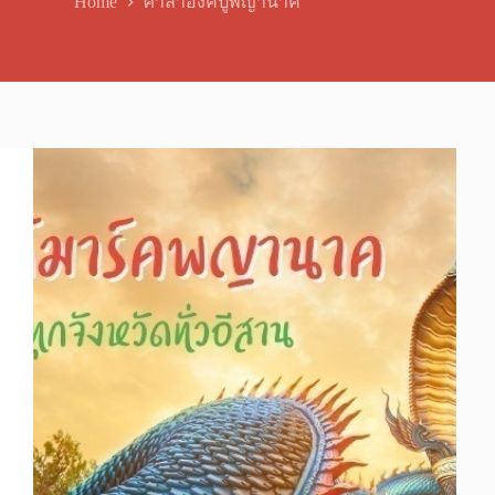
Home
ศาลาองค์ปู่พญานาค