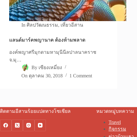
In
ศิลปวัฒนธรรม
,
เที่ยวอีสาน
แลนด์มาร์คพญานาค ต้องห้ามพลาด
องค์พญาศรีมุกดามหามุนีนีลปาลนาคราช
จ.มุ…
By
เซียงเหมี่ยง
On
ตุลาคม 30, 2018
1 Comment
ติดตามอีสานร้อยแปดทางโซเชียล
หมวดหมู่บทความ
Travel
กิจกรรม
ข่าวบ้านเฮา