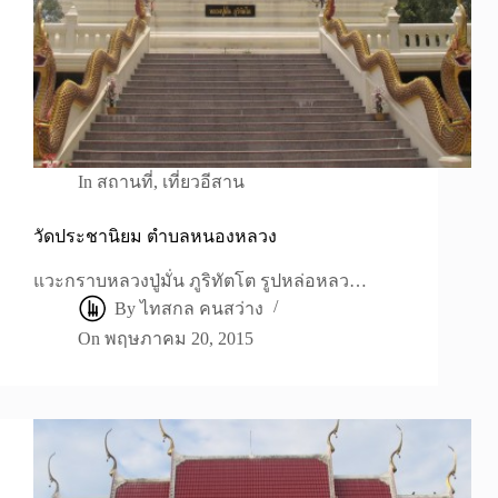
In
สถานที่
,
เที่ยวอีสาน
วัดประชานิยม ตำบลหนองหลวง
แวะกราบหลวงปู่มั่น ภูริทัตโต รูปหล่อหลว…
By
ไทสกล คนสว่าง
On
พฤษภาคม 20, 2015