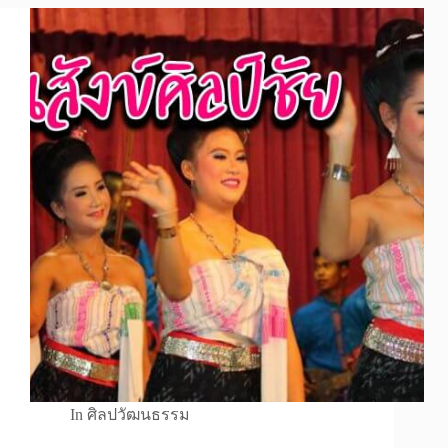
In
ศิลปวัฒนธรรม