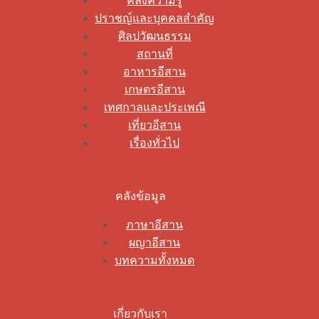
คลังความรู้
ปราชญ์และบุคคลสำคัญ
ศิลปวัฒนธรรม
สถานที่
อาหารอีสาน
เกษตรอีสาน
เทศกาลและประเพณี
เที่ยวอีสาน
เรื่องทั่วไป
คลังข้อมูล
ภาษาอีสาน
ผญาอีสาน
บทความทั้งหมด
เกี่ยวกับเรา