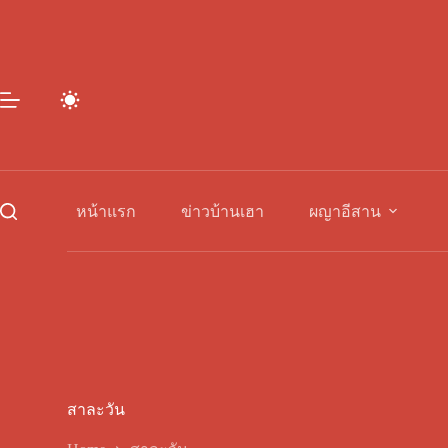
Skip
to
content
หน้าแรก
ข่าวบ้านเฮา
ผญาอีสาน
สาละวัน