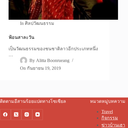
In
ศิลปวัฒนธรรม
ฟ้อนสาละวัน
เป็นวัฒนธรรมของชนชาติลาวอีกประเภทหนึ่ง
…
By
Alitta Boonrueang
On
กันยายน 19, 2019
ติดตามอีสานร้อยแปดทางโซเชียล
หมวดหมู่บทความ
Travel
กิจกรรม
ข่าวบ้านเฮา